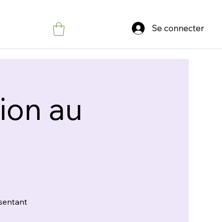
Se connecter
ion au
ésentant