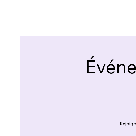
Événe
Rejoign