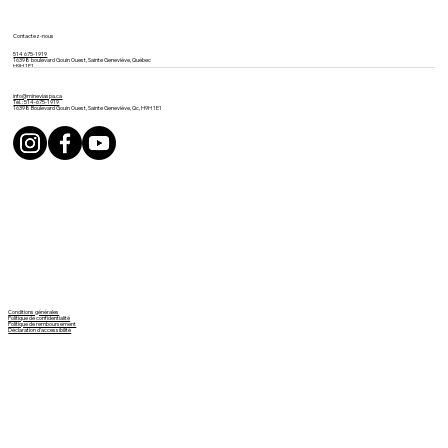
Contactez-nous
514 675-1919
16398 boulevard Gouin Ouest, Sainte Geneviève, Québec
H9H 1E1
info@mineviaspa.ca
Tél. : 514-675-1919
16398 Boulevard Gouin Ouest, Sainte Geneviève, Qc, H9H 1E1
Conditions générales
Politique de confidentialité
Politique de remboursement
Déclaration d'accessibilité