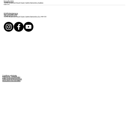
514 675-1919
16398 boulevard Gouin Ouest, Sainte Geneviève, Québec
H9H 1E1
info@mineviaspa.ca
Tél. : 514-675-1919
16398 Boulevard Gouin Ouest, Sainte Geneviève, Qc, H9H 1E1
Conditions générales
Politique de confidentialité
Politique de remboursement
Déclaration d'accessibilité