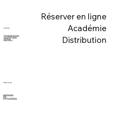
Réserver en ligne
Académie
Services
Programmes et Cours
Distribution
Le Kingsley Lasers
Inscription
Réservations
Ressources
Aide financière
FAQ
À propos de Minévia