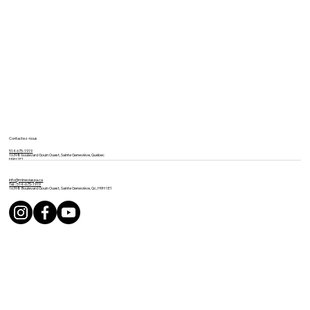
Contactez-nous
514 675-1919
16398 boulevard Gouin Ouest, Sainte Geneviève, Québec
H9H 1E1
info@mineviaspa.ca
Tél. : 514-675-1919
16398 Boulevard Gouin Ouest, Sainte Geneviève, Qc, H9H 1E1