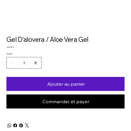
Gel D'alovera / Aloe Vera Gel
Prix
25,00 $CA
Quantité
Ajouter au panier
Commander et payer