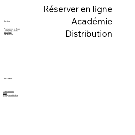
Réserver en ligne
Académie
Services
Programmes et Cours
Distribution
Le Kingsley Lasers
Inscription
Réservations
Ressources
Aide financière
FAQ
À propos de Minévia