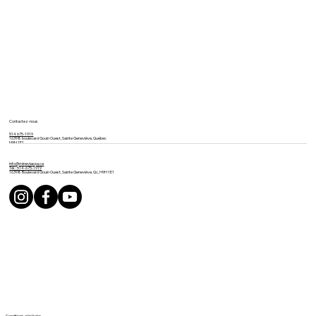
Contactez-nous
514 675-1919
16398 boulevard Gouin Ouest, Sainte Geneviève, Québec
H9H 1E1
info@mineviaspa.ca
Tél. : 514-675-1919
16398 Boulevard Gouin Ouest, Sainte Geneviève, Qc, H9H 1E1
Conditions générales