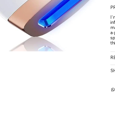
P
I'
in
ma
a 
sp
th
R
S