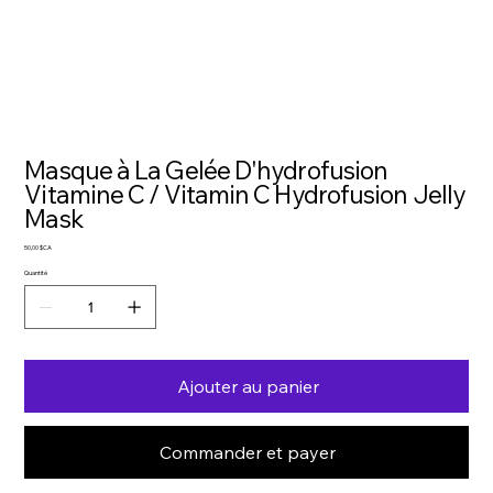
Masque à La Gelée D'hydrofusion
Vitamine C / Vitamin C Hydrofusion Jelly
Mask
Prix
50,00 $CA
Quantité
Ajouter au panier
Commander et payer