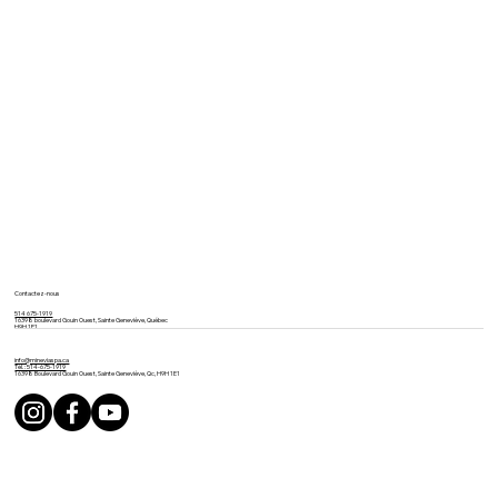
Contactez-nous
514 675-1919
16398 boulevard Gouin Ouest, Sainte Geneviève, Québec
H9H 1E1
info@mineviaspa.ca
Tél. : 514-675-1919
16398 Boulevard Gouin Ouest, Sainte Geneviève, Qc, H9H 1E1