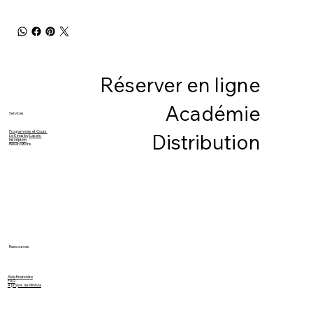
Réserver en ligne
Académie
Services
Programmes et Cours
Distribution
Le Kingsley Lasers
Inscription
Réservations
Ressources
Aide financière
FAQ
À propos de Minévia