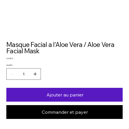
Masque Facial a l'Aloe Vera / Aloe Vera
Facial Mask
Prix
8,00 $CA
Quantité
Ajouter au panier
Commander et payer