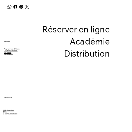
Réserver en ligne
Académie
Services
Programmes et Cours
Distribution
Le Kingsley Lasers
Inscription
Réservations
Ressources
Aide financière
FAQ
À propos de Minévia