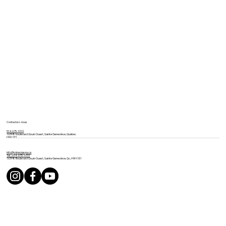
Contactez-nous
514 675-1919
16398 boulevard Gouin Ouest, Sainte Geneviève, Québec
H9H 1E1
info@mineviaspa.ca
Tél. : 514-675-1919
16398 Boulevard Gouin Ouest, Sainte Geneviève, Qc, H9H 1E1