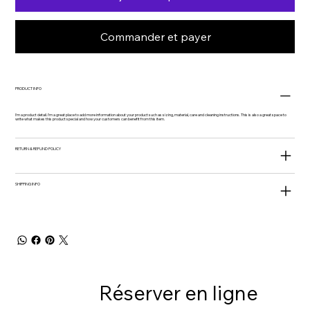
Commander et payer
PRODUCT INFO
I'm a product detail. I'm a great place to add more information about your product such as sizing, material, care and cleaning instructions. This is also a great space to
write what makes this product special and how your customers can benefit from this item.
RETURN & REFUND POLICY
SHIPPING INFO
Réserver en ligne