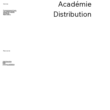
Académie
Services
Programmes et Cours
Distribution
Le Kingsley Lasers
Inscription
Réservations
Ressources
Aide financière
FAQ
À propos de Minévia