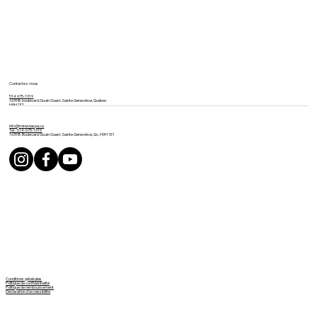
Contactez-nous
514 675-1919
16398 boulevard Gouin Ouest, Sainte Geneviève, Québec
H9H 1E1
info@mineviaspa.ca
Tél. : 514-675-1919
16398 Boulevard Gouin Ouest, Sainte Geneviève, Qc, H9H 1E1
Conditions générales
Politique de confidentialité
Politique de remboursement
Déclaration d'accessibilité