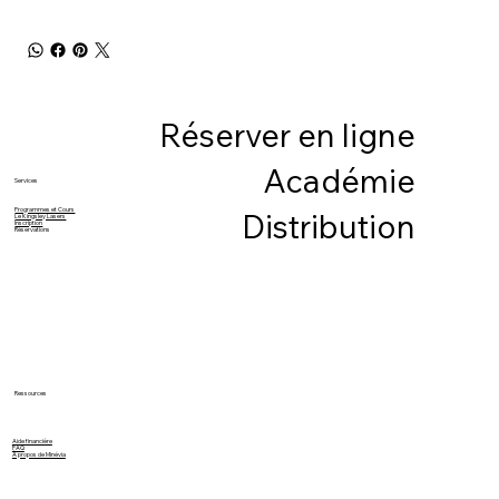
Réserver en ligne
Académie
Services
Programmes et Cours
Distribution
Le Kingsley Lasers
Inscription
Réservations
Ressources
Aide financière
FAQ
À propos de Minévia