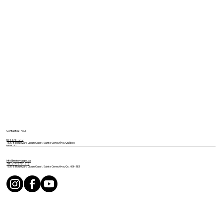
Contactez-nous
514 675-1919
16398 boulevard Gouin Ouest, Sainte Geneviève, Québec
H9H 1E1
info@mineviaspa.ca
Tél. : 514-675-1919
16398 Boulevard Gouin Ouest, Sainte Geneviève, Qc, H9H 1E1