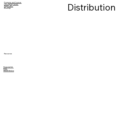
Programs and Courses
Distribution
Le Kingsley Lasers
Registration
Bookings
Resources
Financial Aid
FAQ
About Minévia