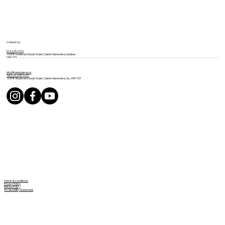
Contact Us
514 675-1919
16398 boulevard Gouin Ouest, Sainte Geneviève, Quebec
H9H 1E1
info@mineviaspa.ca
Tel: 514-675-1919
16398 Boulevard Gouin Ouest, Sainte Geneviève, Qc, H9H 1E1
Terms & Conditions
Privacy Policy
Refund Policy
Accessibility Statement