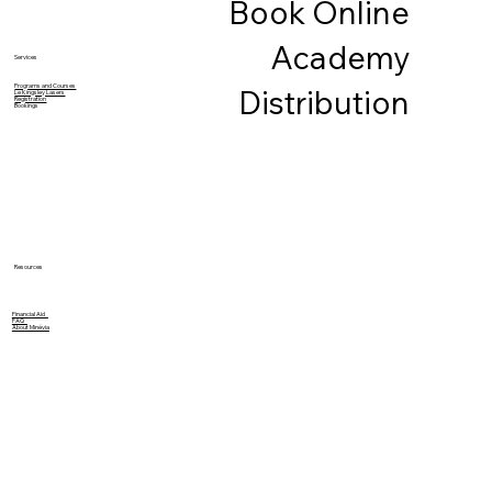
Book Online
Academy
Services
Programs and Courses
Distribution
Le Kingsley Lasers
Registration
Bookings
Resources
Financial Aid
FAQ
About Minévia