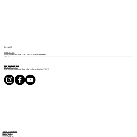
Contact Us
514 675-1919
16398 boulevard Gouin Ouest, Sainte Geneviève, Quebec
H9H 1E1
info@mineviaspa.ca
Tel: 514-675-1919
16398 Boulevard Gouin Ouest, Sainte Geneviève, Qc, H9H 1E1
Terms & Conditions
Privacy Policy
Refund Policy
Accessibility Statement