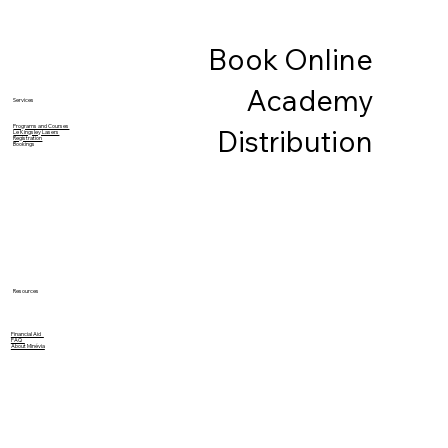
Book Online
Academy
Services
Programs and Courses
Distribution
Le Kingsley Lasers
Registration
Bookings
Resources
Financial Aid
FAQ
About Minévia