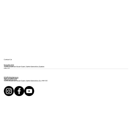
Contact Us
514 675-1919
16398 boulevard Gouin Ouest, Sainte Geneviève, Quebec
H9H 1E1
info@mineviaspa.ca
Tel: 514-675-1919
16398 Boulevard Gouin Ouest, Sainte Geneviève, Qc, H9H 1E1