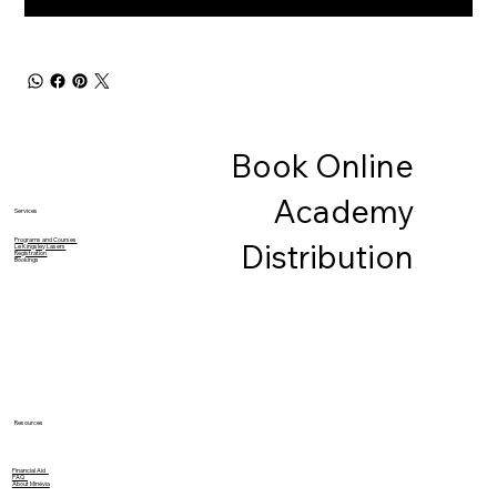
Book Online
Academy
Services
Programs and Courses
Distribution
Le Kingsley Lasers
Registration
Bookings
Resources
Financial Aid
FAQ
About Minévia