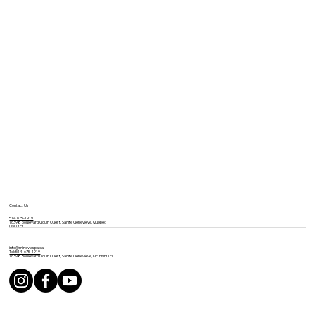
Contact Us
514 675-1919
16398 boulevard Gouin Ouest, Sainte Geneviève, Quebec
H9H 1E1
info@mineviaspa.ca
Tel: 514-675-1919
16398 Boulevard Gouin Ouest, Sainte Geneviève, Qc, H9H 1E1