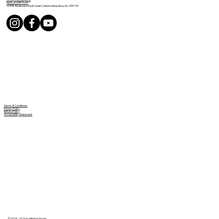
Tel: 514-675-1919
16398 Boulevard Gouin Ouest, Sainte Geneviève, Qc, H9H 1E1
Terms & Conditions
Privacy Policy
Refund Policy
Accessibility Statement
©2014- 2026 by Minévia Spa inc.