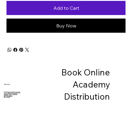
Add to Cart
Buy Now
Book Online
Academy
Services
Programs and Courses
Distribution
Le Kingsley Lasers
Registration
Bookings