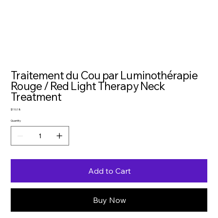
Traitement du Cou par Luminothérapie
Rouge / Red Light Therapy Neck
Treatment
Price
$110.18
Quantity
Add to Cart
Buy Now