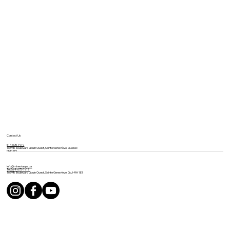
Contact Us
514 675-1919
16398 boulevard Gouin Ouest, Sainte Geneviève, Quebec
H9H 1E1
info@mineviaspa.ca
Tel: 514-675-1919
16398 Boulevard Gouin Ouest, Sainte Geneviève, Qc, H9H 1E1