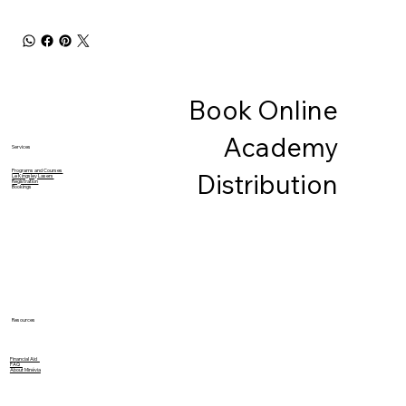
Book Online
Academy
Services
Programs and Courses
Distribution
Le Kingsley Lasers
Registration
Bookings
Resources
Financial Aid
FAQ
About Minévia